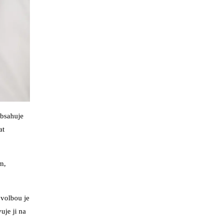
obsahuje
at
m,
 volbou je
uje ji na