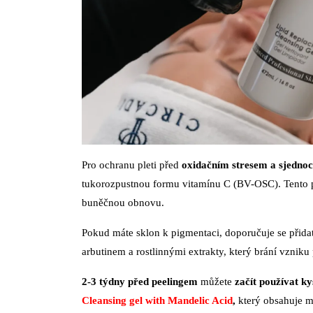
Pro ochranu pleti před
oxidačním stresem a sjednoce
tukorozpustnou formu vitamínu C (BV-OSC). Tento pr
buněčnou obnovu.
Pokud máte sklon k pigmentaci, doporučuje se přida
arbutinem a rostlinnými extrakty, který brání vznik
2-3 týdny před peelingem
můžete
začít používat ky
Cleansing gel with Mandelic Acid
,
který obsahuje ma