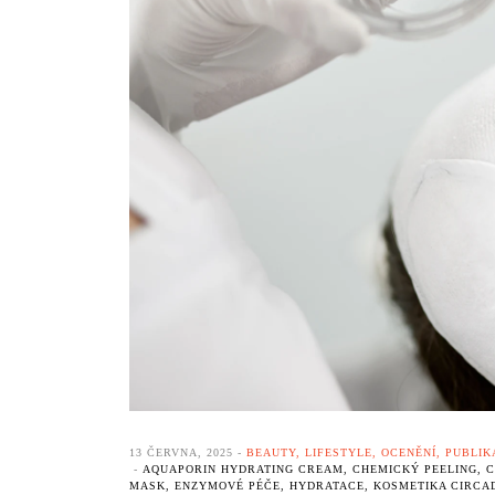
Produkty na rty
Profesionální h
Speciální sady
Dermální omla
Citlivá pleť / 
Chemický peel
Testery
13 ČERVNA, 2025
BEAUTY
,
LIFESTYLE
,
OCENĚNÍ
,
PUBLIK
AQUAPORIN HYDRATING CREAM
,
CHEMICKÝ PEELING
,
C
MASK
,
ENZYMOVÉ PÉČE
,
HYDRATACE
,
KOSMETIKA CIRCA