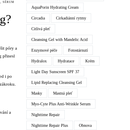
M
,
SÉRUM
AquaPorin Hydrating Cream
ng?
Circadia
Cirkadiánní rytmy
Citlivá pleť
Cleansing Gel with Mandelic Acid
šit póry a
Enzymové péče
Fotostárnutí
 přinesl
Hydralox
Hydratace
Krém
Light Day Sunscreen SPF 37
ed i po
Lipid Replacing Cleansing Gel
 zákroku.
Masky
Mastná pleť
Myo-Cyte Plus Anti-Wrinkle Serum
vání a
Nighttime Repair
Nighttime Repair Plus
Obnova