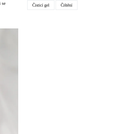
i se
Čisticí gel
Čištění