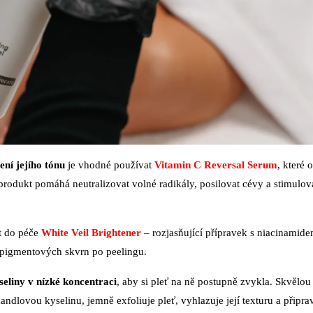
ní jejího tónu
je vhodné používat
Vitamin C Reversal Serum
, které 
odukt pomáhá neutralizovat volné radikály, posilovat cévy a stimulov
t do péče
White Veil Brightener
– rozjasňující přípravek s niacinamide
u pigmentových skvrn po peelingu.
seliny v nízké koncentraci
, aby si pleť na ně postupně zvykla. Skvělou
ndlovou kyselinu, jemně exfoliuje pleť, vyhlazuje její texturu a připrav