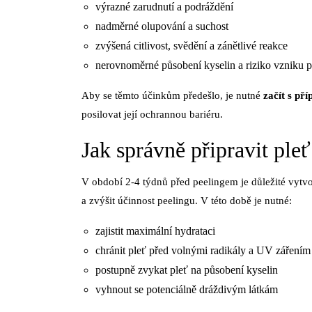
výrazné zarudnutí a podráždění
nadměrné olupování a suchost
zvýšená citlivost, svědění a zánětlivé reakce
nerovnoměrné působení kyselin a riziko vzniku 
Aby se těmto účinkům předešlo, je nutné
začít s př
posilovat její ochrannou bariéru.
Jak správně připravit ple
V období 2-4 týdnů před peelingem je důležité vytv
a zvýšit účinnost peelingu. V této době je nutné:
zajistit maximální hydrataci
chránit pleť před volnými radikály a UV zářením
postupně zvykat pleť na působení kyselin
vyhnout se potenciálně dráždivým látkám