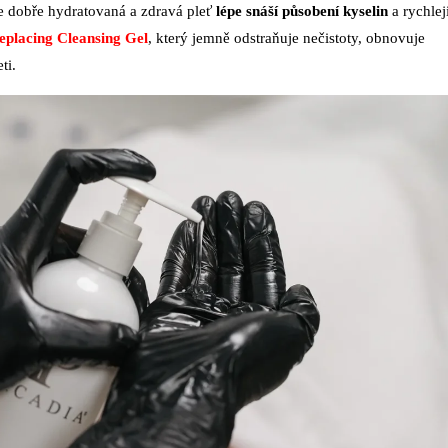
že dobře hydratovaná a zdravá pleť
lépe snáší působení kyselin
a rychlej
eplacing Cleansing Gel
, který jemně odstraňuje nečistoty, obnovuje
ti.