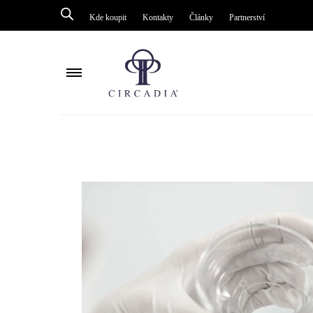
Kde koupit
Kontakty
Články
Partnerství
Péče o tělo
Péče o tělo
Péče o pleť kolem oči
Péče o pleť ko
Mastná pleť / akné
Enzymové péč
Ochrana
Mastná pleť/ak
Omlazení / obnova
Ochrana
Zesvětlení / pigmentace
Kyslíková pulz
Čištění
Masky
Séra
Omlazení / ob
Citlivá pleť / Rosacea
Čištění