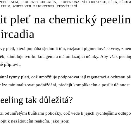
PEEL BALM
,
PRODUKTY CIRCADIA
,
PROFESIONÁLNÍ HYDRATACE
,
SÉRA
,
SÉRU
 SERUM
,
WHITE VEIL BRIGHTENER
,
ZESVĚTLENÍ
it pleť na chemický peeli
ircadia
 pleti, která pomáhá sjednotit tón, rozjasnit pigmentové skvrny, zmen
ěk, stimuluje tvorbu kolagenu a má omlazující účinky. Aby však peeling
ě připravit.
ánní rytmy pleti, což umožňuje podporovat její regeneraci a ochranu př
ze minimalizovat podráždění, předejít komplikacím a posílit účinnost
peeling tak důležitá?
ezi odumřelými buňkami pokožky, což vede k jejich rychlejšímu odlupo
ojít k nežádoucím reakcím, jako jsou: