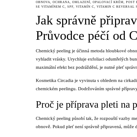
OBNOVA
,
OCHRANA
,
OMLAZENÍ
,
OPALOVACÍ KRÉM
,
POST 
SE VITAMÍNEM C
,
SPF
,
VITAMÍN C
,
VITAMIN C REVERSAL
Jak správně připrav
Průvodce péčí od C
Chemický peeling je účinná metoda hloubkové obnovy
vyhladit vrásky. Urychluje exfoliaci odumřelých bun
maximální efekt bez podráždění, je nutné pleť správn
Kosmetika Circadia je vyvinuta s ohledem na cirkadi
chemickém peelingu. Dodržováním správné přípravy l
Proč je příprava pleti na 
Chemický peeling působí tak, že rozpouští vazby m
obnově. Pokud pleť není správně připravená, může d