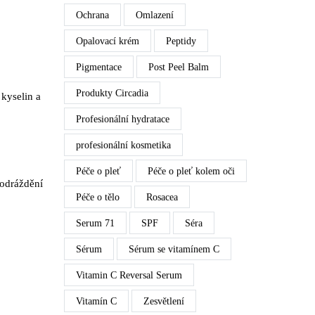
Ochrana
Omlazení
Opalovací krém
Peptidy
Pigmentace
Post Peel Balm
Produkty Circadia
 kyselin a
Profesionální hydratace
profesionální kosmetika
Péče o pleť
Péče o pleť kolem oči
podráždění
Péče o tělo
Rosacea
Serum 71
SPF
Séra
Sérum
Sérum se vitamínem C
Vitamin C Reversal Serum
Vitamín C
Zesvětlení