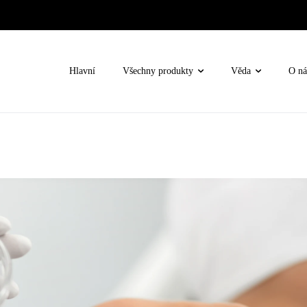
Hlavní
Všechny produkty
Věda
O ná
lem oči
e
né
ní terapie / Oxygen Rx
nova