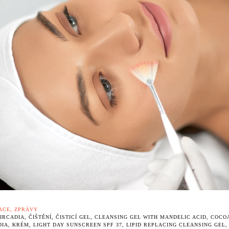
ydratace
zení SWiCH system
Rosacea
ing
ACE
,
ZPRÁVY
IRCADIA
,
ČIŠTĚNÍ
,
ČISTICÍ GEL
,
CLEANSING GEL WITH MANDELIC ACID
,
COCO
DIA
,
KRÉM
,
LIGHT DAY SUNSCREEN SPF 37
,
LIPID REPLACING CLEANSING GEL