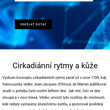
Cirkadiánní rytmy a kůže
Výzkum konceptu cirkadiánních rytmů začal již v roce 1700, kdy
francouzský vědec Jean-Jacques d’Ortous de Mairan publikoval
studii o pohybu listů rostlin během dne. Jak víte, listí ve dne
stoupá a v noci klesá. Vědec umístil tyto rostliny do místnosti,
kde nebyly vystaveny slunečnímu světlu, a pozoroval podobný