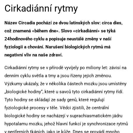
Cirkadiánní rytmy
Název Circadia pochází ze dvou latinských slov: circa dies,
což znamená «během dne». Slovo «cirkadiánní» se týká
24hodinového cyklu a popisuje neustálé změny v naší
fyziologii a chování. Narušení biologických rytmů má
negativní vliv na naše zdraví.
Cirkadiánní rytmy se v přírodě vyvíjely po miliony let: závisí na
denním cyklu světla a tmy a jsou řízeny jejich změnou.
Výzkumy ukázaly, že v několika částech mozku jsou umístěny
„biologické hodiny“, které u savců tyto cirkadiánní rytmy řídí.
Tyto hodiny se skládají ze sady genů, které regulují
fyziologické procesy v těle. Vědci zjistili, že centrální
biologické hodiny se nacházejí v suprachiasmatickém jádru
hypotalamu mozku, jehož hlavní funkcí je synchronizace rytmů
v periferních tkáních, jako je kůže. Dnes se provádí mnoho