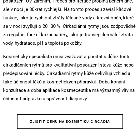
poškození UV zářením. Proces proliferace probíhá během dne,
ale v noci je 30krát rychlejší. Na tomto procesu závisí klíčové
funkce, jako je rychlost ztráty tělesné vody a krevní oběh, které
se v noci zvyšují o 20–30 %. Cirkadiánní rytmy jsou zodpovědné
za regulaci funkcí kožní bariéry, jako je transepidermální ztráta
vody, hydratace, pH a teplota pokožky.
Kosmetický specialista musí zvažovat a počítat s důležitostí
cirkadiánních rytmů pro kvalitativní posouzení stavu kůže nebo
předepisování léčby. Cirkadiánní rytmy kůže ovlivňují vzhled a
také účinnost léků a kosmetických přípravků. Doba konání
konzultace a doba aplikace kosmeceutika má významný vliv na
účinnost přípravku a správnost diagnózy.
ZJISTIT CENU NA ​​KOSMETIKU CIRCADIA