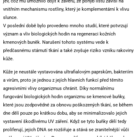
jev, což mu umožnilo dojít k závěru, že pohyb listů závisí na
vnitřním mechanismu rostliny, který je komplementární k vlivu
slunce.
V poslední době bylo provedeno mnoho studií, které potvrzují
význam a vliv biologických hodin na regeneraci kožních
kmenových buněk. Narušení tohoto systému vede k
předčasnému stárnutí tkání a také zvyšuje riziko vzniku rakoviny
kůže.
Kůže je neustále vystavována ultrafialovým paprskům, bakteriím
a virům, proto je jednou z jejích hlavních funkcí před těmito
agresivními vlivy organizmus chránit. Díky normálnímu
fungování biologických hodin organizmu se kmenové buňky,
které jsou zodpovědné za obnovu poškozených tkání, se během
dne dělí pouze po krátkou dobu, aby se minimalizovalo jejich
vystavení škodlivému UV záření. Když se tyto buňky dělí tedy
proliferují, jejich DNA se rozšiřuje a stává se zranitelnější vůči