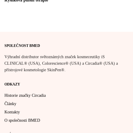
Kyslíková pulsní terapie
SPOLEČNOST BMED
Výhradní distributor světoznámých značek kosmeceutiky iS
CLINICAL® (USA), Colorescience® (USA) a Circadia® (USA) a
přístrojové kosmetologie SkinPen®.
ODKAZY
Historie značky Circadia
Články
Kontakty
O společnosti BMED