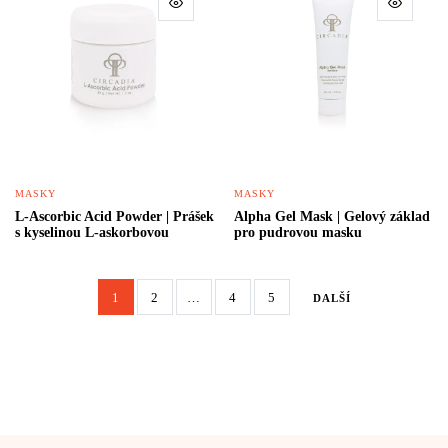
MASKY
MASKY
L-Ascorbic Acid Powder | Prášek
Alpha Gel Mask | Gelový základ
s kyselinou L-askorbovou
pro pudrovou masku
1
2
…
4
5
DALŠÍ