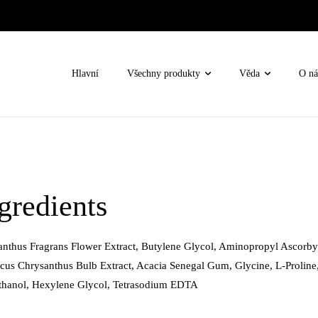
Hlavní
Všechny produkty
Věda
O ná
lem oči
e
redients
né
thus Fragrans Flower Extract, Butylene Glycol, Aminopropyl Ascorbyl
ní terapie / Oxygen Rx
rocus Chrysanthus Bulb Extract, Acacia Senegal Gum, Glycine, L-Proline
ethanol, Hexylene Glycol, Tetrasodium EDTA
nova