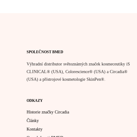
Produkty na rty
Profesionální h
Speciální sady
Dermální omla
Citlivá pleť / 
Chemický peel
Testery
SPOLEČNOST BMED
Výhradní distributor světoznámých značek kosmeceutiky iS
CLINICAL® (USA), Colorescience® (USA) a Circadia®
(USA) a přístrojové kosmetologie SkinPen®.
ODKAZY
Historie značky Circadia
Články
Kontakty