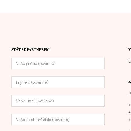
ydratace
zení SWiCH system
Rosacea
ing
STÁT SE PARTNEREM
V
b
K
5
+
+
+