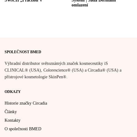
SWiCH „Fraction V“
System | Sada Dermální
omlazení
SPOLEČNOST BMED
Výhradní distributor světoznámých značek kosmeceutiky iS
CLINICAL® (USA), Colorescience® (USA) a Circadia® (USA) a
přístrojové kosmetologie SkinPen®.
ODKAZY
Historie značky Circadia
Články
Kontakty
O společnosti BMED