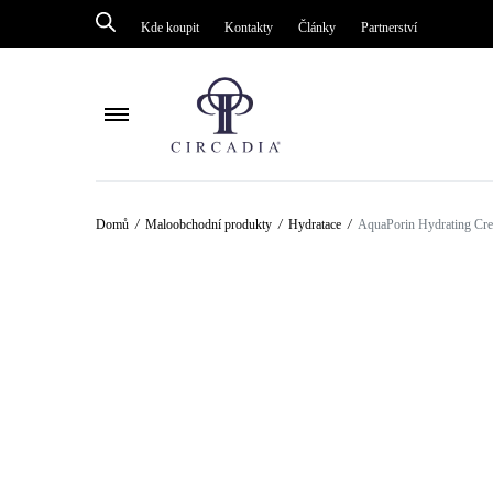
Kde koupit
Kontakty
Články
Partnerství
Péče o tělo
Péče o tělo
Domů
/
Maloobchodní produkty
/
Hydratace
/
AquaPorin Hydrating Cre
Péče o pleť kolem oči
Péče o pleť ko
Mastná pleť / akné
Enzymové péč
Ochrana
Mastná pleť/ak
Omlazení / obnova
Ochrana
Zesvětlení / pigmentace
Kyslíková pulz
Čištění
Masky
Séra
Omlazení / ob
Citlivá pleť / Rosacea
Čištění