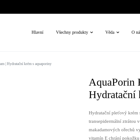
Hlavní
Všechny produkty
Věda
O ná
am | Hydratační krém s aquaporiny
lem oči
AquaPorin 
e
né
Hydratační 
ní terapie / Oxygen Rx
Hydratační pleťový krém 
transepidermální ztrátou v
makadamových ořechů vyhl
nova
vitamín E chrání pokožku