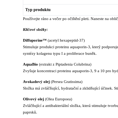
Typ produktu
Používejte ráno a večer po očištění pleti. Naneste na oblič
Klíčové složky:
Diffuporine™
(acetyl hexapeptid-37)
Stimuluje produkci proteinu aquaporin-3, který podporuj
syntézy kolagenu typu I a proliferace buněk.
AquaBio
(extrakt z Piptadenia Colubrina)
Zvyšuje koncentraci proteinu aquaporin-3, 9 a 10 pro hydr
Avokadový olej
(Persea Gratissima)
Složka má zvláčňující, hydratační a zklidňující účinek. 
Olivový olej
(Olea Europoea)
Zvláčňující a antibakteriální složka, která stimuluje t
paprsků.