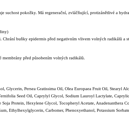
je suchost pokožky. Má regenerační, zvláčňující, protizánětlivé a hydra
diny)
sti. Chrání buňky epidermis před negativním vlivem volných radikálů a 
čné membrány před působením volných radikálů.
ol, Glycerin, Persea Gratissima Oil, Olea Europaea Fruit Oil, Stearyl
rnifolia Seed Oil, Caprylyl Glycol, Sodium Lauroyl Lactylate, Caprylic
e Soja Protein, Hexylene Glycol, Tocopheryl Acetate, Anadenanthera Co
um, Ethylhexylglycerin, Carbomer, Phenoxyethanol, Potassium Sorbate,