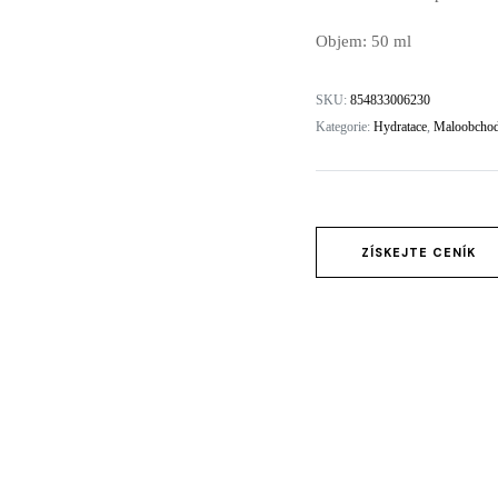
ydratace
Objem: 50 ml
zení SWiCH system
SKU:
854833006230
Rosacea
Kategorie:
Hydratace
,
Maloobchod
ing
ZÍSKEJTE CENÍK