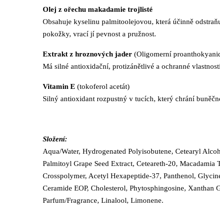
Olej z ořechu makadamie trojlisté
Obsahuje kyselinu palmitoolejovou, která účinně odstraňu
pokožky, vrací jí pevnost a pružnost.
Extrakt z hroznových jader
(Oligomerní proanthokyani
Má silné antioxidační, protizánětlivé a ochranné vlastno
Vitamin E
(tokoferol acetát)
Silný antioxidant rozpustný v tucích, který chrání buně
Složení:
Aqua/Water, Hydrogenated Polyisobutene, Cetearyl Alcoh
Palmitoyl Grape Seed Extract, Ceteareth-20, Macadamia Te
Crosspolymer, Acetyl Hexapeptide-37, Panthenol, Glycin
Ceramide EOP, Cholesterol, Phytosphingosine, Xanthan G
Parfum/Fragrance, Linalool, Limonene.