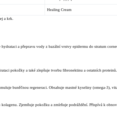
Healing Cream
ej a krk.
e hydrataci a přepravu vody z bazální vrstvy epidermu do stratum cor
ataci pokožky a také zlepšuje tvorbu fibronektinu a ostatních proteinů.
Stimuluje buněčnou regeneraci. Obsahuje mastné kyseliny (omega-3), vi
vorbu kolagenu. Zjemňuje pokožku a zmírňuje podráždění. Přispívá k ob