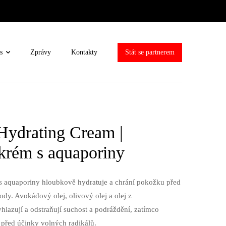
s
Zprávy
Kontakty
Stát se partnerem
Hydrating Cream |
krém s aquaporiny
s aquaporiny hloubkově hydratuje a chrání pokožku před
ody. Avokádový olej, olivový olej a olej z
azují a odstraňují suchost a podráždění, zatímco
 před účinky volných radikálů.