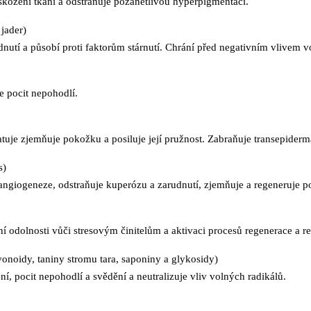
škození tkání a odstraňuje pozánětlivou hyperpigmentaci.
jader)
utí a působí proti faktorům stárnutí. Chrání před negativním vlivem v
e pocit nepohodlí.
tuje zjemňuje pokožku a posiluje její pružnost. Zabraňuje transepidermál
s)
ngiogeneze, odstraňuje kuperózu a zarudnutí, zjemňuje a regeneruje p
 odolnosti vůči stresovým činitelům a aktivaci procesů regenerace a re
vonoidy, taniny stromu tara, saponiny a glykosidy)
, pocit nepohodlí a svědění a neutralizuje vliv volných radikálů.