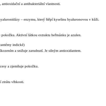
 antioxidační a antibakteriální vlastnosti.
yaluronidázy – enzymu, který štěpí kyselinu hyaluronovou v kůži.
u pokožku. Aktivní látkou extraktu heřmánku je azulen.
yzantémy indické)
škozením a snižuje zarudnutí. Je silným antioxidantem.
rocesy a zjemňuje pokožku.
 ztrátu vlhkosti.