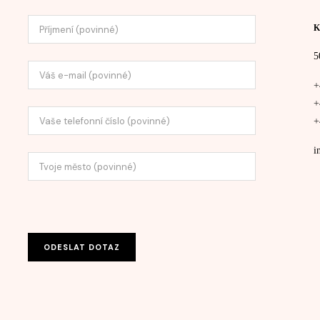
K
5
+
+
+
i