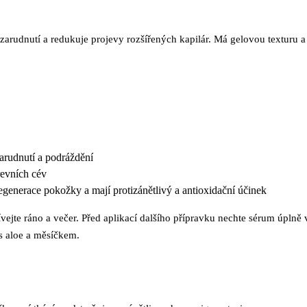
zarudnutí a redukuje projevy rozšířených kapilár. Má gelovou texturu 
arudnutí a podráždění
revních cév
regenerace pokožky a mají protizánětlivý a antioxidační účinek
ejte ráno a večer. Před aplikací dalšího přípravku nechte sérum úplně v
s aloe a měsíčkem.