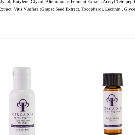
lycol, Butylene Glycol, Alteromonas Ferment Extract, Acetyl Tetrapept
ract, Vitis Vinifera (Grape) Seed Extract, Tocopherol, Lecithin , Glycer