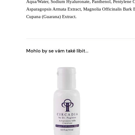
Aqua/Water, Sodium Hyaluronate, Panthenol, Pentylene G
Asparagopsis Armata Extract, Magnolia Officinalis Bark Ext
Cupana (Guarana) Extract.
Mohlo by se vám také líbit…