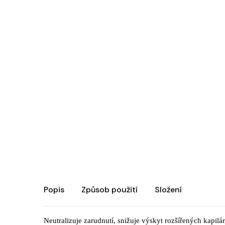
Produkty na rty
Profesionální h
Speciální sady
Dermální omla
Citlivá pleť / 
Chemický peel
Testery
Popis
Způsob použití
Složení
Neutralizuje zarudnutí, snižuje výskyt rozšířených kapilá