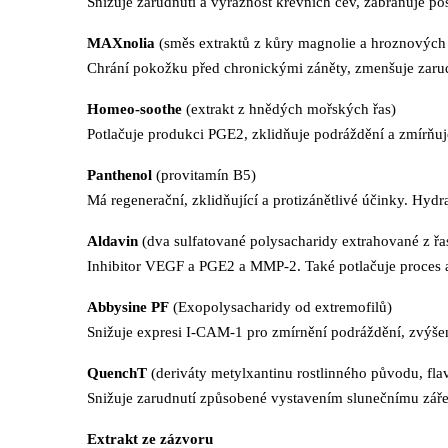
Snižuje zarudnutí a výraznost krevních cév, zabraňuje po
MAXnolia
(směs extraktů z kůry magnolie a hroznových 
Chrání pokožku před chronickými záněty, zmenšuje zarudn
Homeo-soothe
(extrakt z hnědých mořských řas)
Potlačuje produkci PGE2, zklidňuje podráždění a zmírňuj
Panthenol
(provitamín B5)
Má regenerační, zklidňující a protizánětlivé účinky. Hydra
Aldavin
(dva sulfatované polysacharidy extrahované z řa
Inhibitor VEGF a PGE2 a MMP-2. Také potlačuje proces a
Abbysine PF
(Exopolysacharidy od extremofilů)
Snižuje expresi I-CAM-1 pro zmírnění podráždění, zvýšení
QuenchT
(deriváty metylxantinu rostlinného původu, fla
Snižuje zarudnutí způsobené vystavením slunečnímu záření
Extrakt ze zázvoru