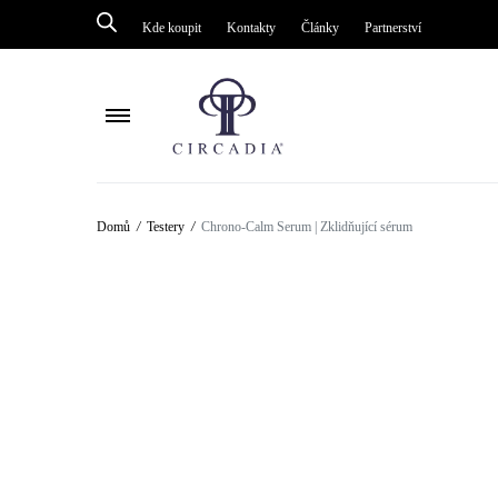
Kde koupit
Kontakty
Články
Partnerství
Péče o tělo
Péče o tělo
Domů
/
Testery
/
Chrono-Calm Serum | Zklidňující sérum
Péče o pleť kolem oči
Péče o pleť ko
Mastná pleť / akné
Enzymové péč
Ochrana
Mastná pleť/ak
Omlazení / obnova
Ochrana
Zesvětlení / pigmentace
Kyslíková pulz
Čištění
Masky
Séra
Omlazení / ob
Citlivá pleť / Rosacea
Čištění