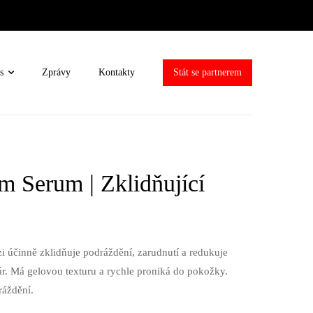
s
Zprávy
Kontakty
Stát se partnerem
 Serum | Zklidňující
 účinně zklidňuje podráždění, zarudnutí a redukuje
ár. Má gelovou texturu a rychle proniká do pokožky.
ráždění.