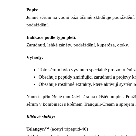
Popis:
Jemné sérum na vodní bázi účinně zklidňuje podráždění, 
podráždění.
Indikace podle typu pleti:
Zarudnutí, lehké záněty, podráždění, kuperóza, otoky.
Výhody:
Toto sérum bylo vyvinuto speciálně pro zmírnění z
Obsahuje peptidy zmirňující zarudnutí a projevy k
Obsahuje rostlinné extrakty, které aktivují systém 
Naneste přiměřené množství séra na očištěnou pleť. Použív
sérum v kombinaci s krémem Tranquili-Cream a sprejem 
Klíčové složky:
Telangyn™
(acetyl tripeptid-40)