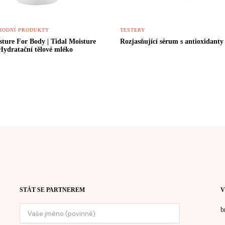
ODNÍ PRODUKTY
TESTERY
sture For Body | Tidal Moisture
Rozjasňující sérum s antioxidanty
Hydratační tělové mléko
STÁT SE PARTNEREM
V
b