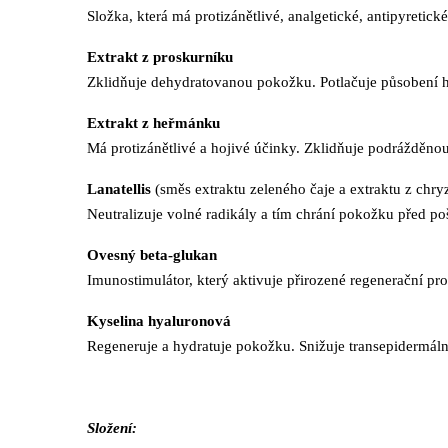
Složka, která má protizánětlivé, analgetické, antipyretické,
Extrakt z proskurníku
Zklidňuje dehydratovanou pokožku. Potlačuje působení h
Extrakt z heřmánku
Má protizánětlivé a hojivé účinky. Zklidňuje podrážděno
Lanatellis
(směs extraktu zeleného čaje a extraktu z chr
Neutralizuje volné radikály a tím chrání pokožku před po
Ovesný beta-glukan
Imunostimulátor, který aktivuje přirozené regenerační p
Kyselina hyaluronová
Regeneruje a hydratuje pokožku. Snižuje transepidermální
Složení: