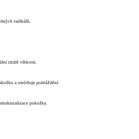
olných radikálů.
ní ztrátě vlhkosti.
okožku a zmírňuje podráždění.
strukturalizace pokožky.