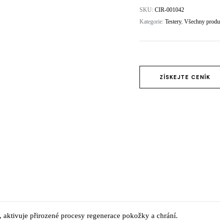
SKU:
CIR-001042
ydratace
Kategorie:
Testery
,
Všechny produ
zení SWiCH system
Rosacea
ing
ZÍSKEJTE CENÍK
r, aktivuje přirozené procesy regenerace pokožky a chrání.