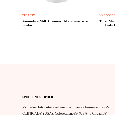
TESTERY
MALOOBCH
Amandola Milk Cleanser | Mandlové čisticí
Tidal Moi
mléko
for Body 
SPOLEČNOST BMED
Výhradní distributor světoznámých značek kosmeceutiky iS
CLINICAL® (USA), Colorescience® (USA) a Circadia®