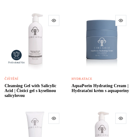
ČIŠTĚNÍ
HYDRATACE
Cleansing Gel with Salicylic
AquaPorin Hydrating Cream |
Acid | Čisticí gel s kyselinou
Hydratační krém s aquaporiny
salicylovou