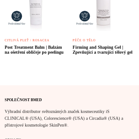
CITLIVÁ PLEŤ / ROSACEA
PÉČE O TĚLO
Post Treatment Balm | Balzám
Firming and Shaping Gel |
na ošetření obličeje po peelingu
Zpevňující a tvarující tělový gel
SPOLEČNOST BMED
Výhradní distributor světoznámých značek kosmeceutiky iS
CLINICAL® (USA), Colorescience® (USA) a Circadia® (USA) a
přístrojové kosmetologie SkinPen®.