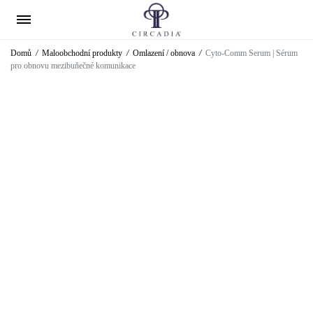
Domů
/
Maloobchodní produkty
/
Omlazení / obnova
/
Cyto-Comm Serum | Sérum
pro obnovu mezibuňečné komunikace