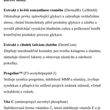
Klíčové složky:
Extrakt z květů osmanthusu vonného
(DermalRx LuShield)
Odstraňuje prvky způsobující glykaci a zabraňuje oxidačnímu
stresu, chrání biomolekuly před produkty glykace a zánětu a
rovněž předchází vysokým hladinám cukru a poškození buněk
konečnými produkty procesu glykace.
Extrakt z cibulek šafránu zlatého
(DermCom)
Zlepšuje mezibuněčné kontakty pro tvorbu kolagenu a elastinu,
stimuluje růstové faktory a obnovuje elasticitu a odolnost
pokožky.
Progeline™
(F3-acetyltripeptid-2)
Snižuje syntézu progerinu, inhibitorů MMP a elastázy, zvyšuje
syndekan a přispívá ke snížení projevů známek stárnutí, včetně
ochablosti a vrásek.
Vita C
(aminopropyl ascorbyl phosphate)
Stabilizovaná forma vitamínu C, která stabilizuje vitamín E a je