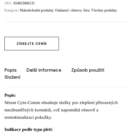
SKU:
854833006131
Kategorie:
Maloobchodní produkty
,
Omlazení / obnova
,
Séra
,
Všechny produkty
ZÍSKEJTE CENÍK
Popis
Další informace
Způsob použití
Složení
Popis:
Sérum Cyto-Comm obsahuje složky pro zlepšení přirozených
mezibuněčných kontaktů, což napomáhá obnově a
restrukturalizaci pokožky.
Indikace podle typu pleti: