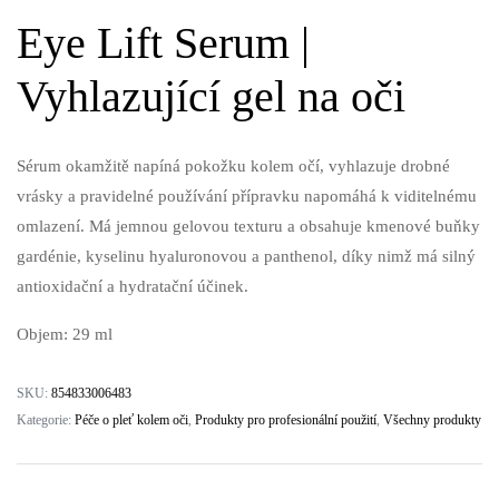
Eye Lift Serum |
Vyhlazující gel na oči
Sérum okamžitě napíná pokožku kolem očí, vyhlazuje drobné
vrásky a pravidelné používání přípravku napomáhá k viditelnému
omlazení. Má jemnou gelovou texturu a obsahuje kmenové buňky
gardénie, kyselinu hyaluronovou a panthenol, díky nimž má silný
antioxidační a hydratační účinek.
Objem: 29 ml
SKU:
854833006483
Kategorie:
Péče o pleť kolem oči
,
Produkty pro profesionální použití
,
Všechny produkty