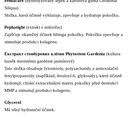
Pentacare
(hydrolyzovaný lepek a karobová guma Ceratonia
Siliqua)
Složka, která účinně vyhlazuje, zpevňuje a hydratuje pokožku.
Pephatight
(extrakt z mikrořas)
Zajišťuje okamžitý účinek liftingu pokožky. Pokožku zpevňuje a
stimuluje produkci kolagenu.
Екстракт стовбурових клітин Phytostem Gardenia
(kultura
buněk meristému gardénie jasmínové)
Tato složka obsahuje fytosteroly, polysacharidy a antioxidační
fenylpropanoidy (například, feruloyl-6, glykosidy), které účinně
hydratují, chrání extracelulární matrix pokožky před destrukcí
MMP a stimulují produkci kolagenu.
Glycerol
Má silný hydratační účinek.