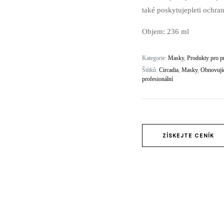
také poskytujepleti ochra
ydratace
Objem: 236 ml
zení SWiCH system
Rosacea
Kategorie:
Masky
,
Produkty pro pr
ing
Štítků:
Circadia
,
Masky
,
Obnovují
profesionální
ZÍSKEJTE CENÍK