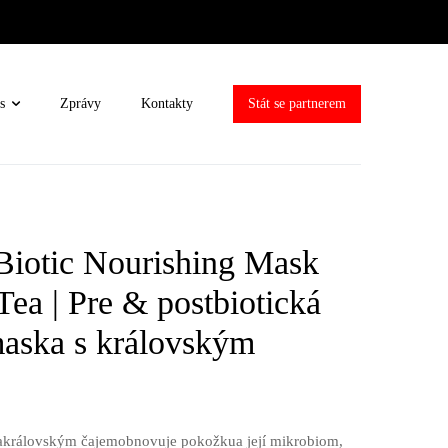
s
Zprávy
Kontakty
Stát se partnerem
Biotic Nourishing Mask
Tea | Pre & postbiotická
maska s královským
 akrálovským čajemobnovuje pokožkua její mikrobiom,