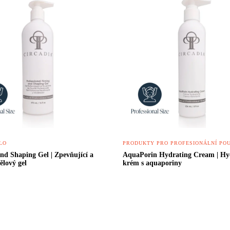
LO
PRODUKTY PRO PROFESIONÁLNÍ POU
nd Shaping Gel | Zpevňující a
AquaPorin Hydrating Cream | Hy
tělový gel
krém s aquaporiny