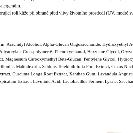
 alergenům.
rující roli kůže při obraně před vlivy životního prostředí (UV, modré sv
cerin, Arachidyl Alcohol, Alpha-Glucan Oligosaccharide, Hydroxyethyl 
olyacrylate Crosspolymer-6, Phenoxyethanol, Hexylene Glycol, Oryza Sa
act, Magnesium Carboxymethyl Beta-Glucan, Pentylene Glycol, Hydrox
llonite, Maltodextrin, Schinus Terebinthifolia Fruit Extract, Cocos Nu
 Extract, Curcuma Longa Root Extract, Xanthan Gum, Lavandula Angusti
icatum Extract, Levulinic Acid, Lactobacillus Ferment Lysate, Sacchar