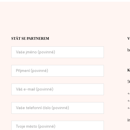
STÁT SE PARTNEREM
V
b
K
5
+
+
+
i