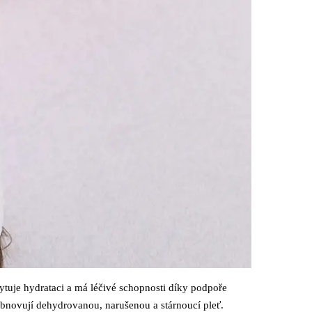
ytuje hydrataci a má léčivé schopnosti díky podpoře
 obnovují dehydrovanou, narušenou a stárnoucí pleť.