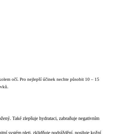
kolem očí. Pro nejlepší účinek nechte působit 10 – 15
avků.
žený. Také zlepšuje hydrataci, zabraňuje negativním
í systém pleti, zklidňuje podráždění, posiluje kožní