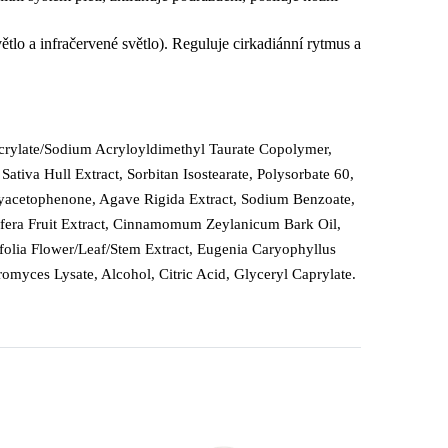
ětlo a infračervené světlo). Reguluje cirkadiánní rytmus a
Acrylate/Sodium Acryloyldimethyl Taurate Copolymer,
tiva Hull Extract, Sorbitan Isostearate, Polysorbate 60,
yacetophenone, Agave Rigida Extract, Sodium Benzoate,
cifera Fruit Extract, Cinnamomum Zeylanicum Bark Oil,
folia Flower/Leaf/Stem Extract, Eugenia Caryophyllus
omyces Lysate, Alcohol, Citric Acid, Glyceryl Caprylate.