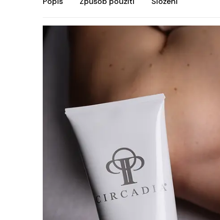
Popis
Způsob použití
Složení