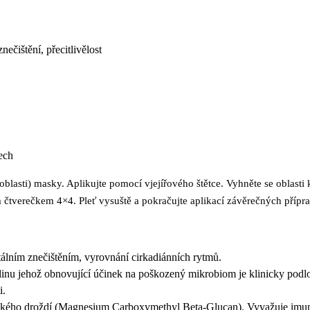
nečištění, přecitlivělost
ech
blasti) masky. Aplikujte pomocí vjejířového štětce. Vyhněte se oblasti 
tverečkem 4×4. Pleť vysuště a pokračujte aplikací závěrečných přípr
lním znečištěním, vyrovnání cirkadiánních rytmů.
inu jehož obnovující účinek na poškozený mikrobiom je klinicky podlo
i.
ského droždí (Magnesium Carboxymethyl Beta-Glucan). Vyvažuje imunitn