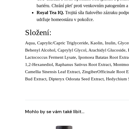
bariéru. Chrání pleť proti venkovním patogenům a
Royal Tea IQ.
Trojitá síla fialového zázraku podpo
udržuje homeostázu v pokožce.
Složení:
Aqua, Caprylic/Capric Triglyceride, Kaolin, Inulin, Gly
Behenyl Alcohol, Caprylyl Glycol, Arachidyl Glucoside, P
Lactococcus Ferment Lysate, Ipomoea Batatas Root Extr
1,2-Hexanediol, Raphanus Sativus Root Extract, Montmori
Camellia Sinensis Leaf Extract, ZingiberOfficinale Root
Bud Extract, Dipteryx Odorata Seed Extract, Hedychium Sp
Mohlo by se vám také líbit…