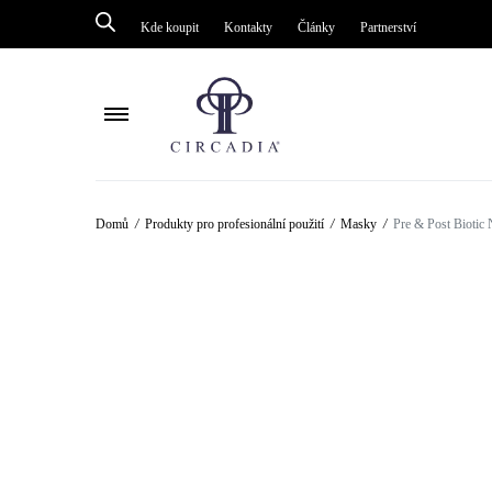
Kde koupit
Kontakty
Články
Partnerství
Péče o tělo
Péče o tělo
Domů
/
Produkty pro profesionální použití
/
Masky
/
Pre & Post Biotic 
Péče o pleť kolem oči
Péče o pleť ko
Mastná pleť / akné
Enzymové péč
Ochrana
Mastná pleť/ak
Omlazení / obnova
Ochrana
Zesvětlení / pigmentace
Kyslíková pulz
Čištění
Masky
Séra
Omlazení / ob
Citlivá pleť / Rosacea
Čištění