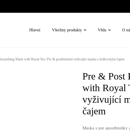
Hlavní
Všechny produkty
Věda
O ná
Nourishing Mask with Royal Tea | Pre & postbiotická vyživující maska s královským čajem
lem oči
Pre & Post 
e
né
with Royal 
vyživující 
ní terapie / Oxygen Rx
čajem
nova
Maska s pre apostbiotiky