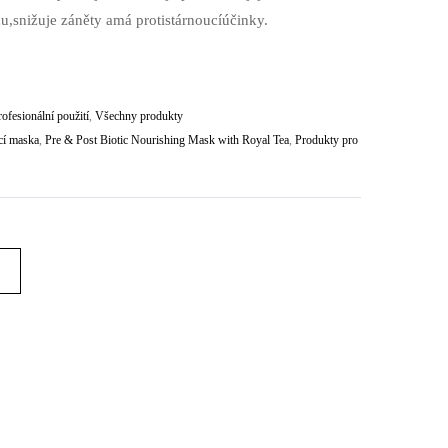
nu,snižuje záněty amá protistárnoucíúčinky.
ofesionální použití
,
Všechny produkty
cí maska
,
Pre & Post Biotic Nourishing Mask with Royal Tea
,
Produkty pro