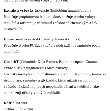
membrány před vlivem volných radikálů.
Extrakt z vrbovky úzkolisté
(Epilobium angustifolium)
Potlačuje propionovou bakterii akné, snižuje tvorbu volných
radikálů a odstraňuje zarudnutí způsobené chemickým a UV-
poškozením.
Homeo-soothe
(extrakt z hnědých mořských řas)
Potlačuje tvorbu PGE2, zklidňuje podráždění a zmírňuje pocit
nepohodlí.
QuenchT
(Colanitida Kola Extract, Paullinia cupana Guarana
Extract, Ilex paraguariensis Mate extract):
Deriváty methylxantinu rostlinného původu, flavonoidy, taniny ze
stromu tara, saponiny a glykosidy, které snižují zarudnutí
způsobené sluněním, pocit nepohodlí, pálení a svědění a také
neutralizují účinky volných radikálů
Kafr a mentol
Ochlazují pokožku.