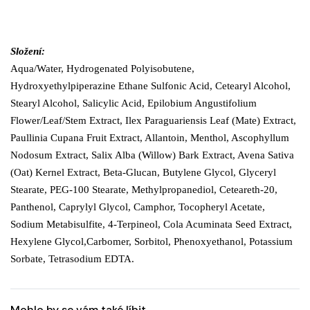
Složení:
Aqua/Water, Hydrogenated Polyisobutene,
Hydroxyethylpiperazine Ethane Sulfonic Acid, Cetearyl Alcohol,
Stearyl Alcohol, Salicylic Acid, Epilobium Angustifolium
Flower/Leaf/Stem Extract, Ilex Paraguariensis Leaf (Mate) Extract,
Paullinia Cupana Fruit Extract, Allantoin, Menthol, Ascophyllum
Nodosum Extract, Salix Alba (Willow) Bark Extract, Avena Sativa
(Oat) Kernel Extract, Beta-Glucan, Butylene Glycol, Glyceryl
Stearate, PEG-100 Stearate, Methylpropanediol, Ceteareth-20,
Panthenol, Caprylyl Glycol, Camphor, Tocopheryl Acetate,
Sodium Metabisulfite, 4-Terpineol, Cola Acuminata Seed Extract,
Hexylene Glycol,Carbomer, Sorbitol, Phenoxyethanol, Potassium
Sorbate, Tetrasodium EDTA.
Mohlo by se vám také líbit…