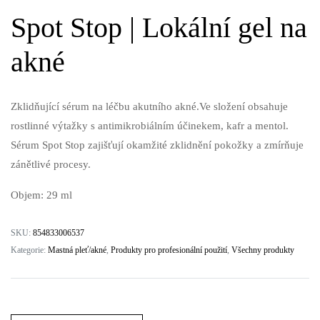
Spot Stop | Lokální gel na
akné
Zklidňující sérum na léčbu akutního akné.Ve složení obsahuje
rostlinné výtažky s antimikrobiálním účinekem, kafr a mentol.
Sérum Spot Stop zajišťují okamžité zklidnění pokožky a zmírňuje
zánětlivé procesy.
Objem: 29 ml
SKU:
854833006537
Kategorie:
Mastná pleť/akné
,
Produkty pro profesionální použití
,
Všechny produkty