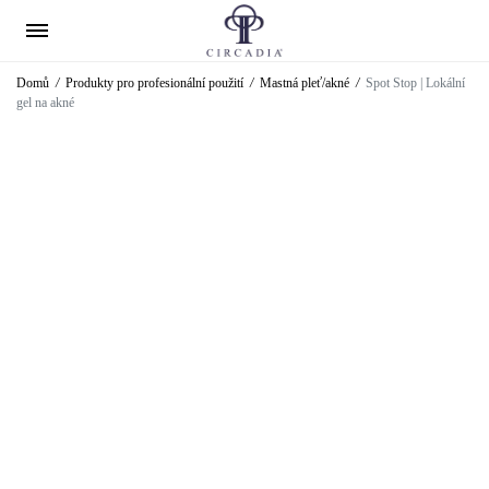
Domů
/
Produkty pro profesionální použití
/
Mastná pleť/akné
/
Spot Stop | Lokální
gel na akné