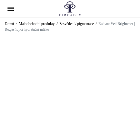
Domů
/
Maloobchodní produkty
/
Zesvětlení / pigmentace
/
Radiant Veil Brightener |
Rozjasňující hydratační mléko