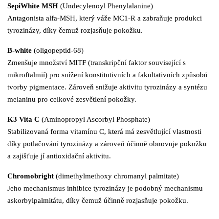
SepiWhite MSH
(Undecylenoyl Phenylalanine)
Antagonista alfa-MSH, který váže MC1-R a zabraňuje produkci
tyrozinázy, díky čemuž rozjasňuje pokožku.
B-white
(oligopeptid-68)
Zmenšuje množství MITF (transkripční faktor související s
mikroftalmií) pro snížení konstitutivních a fakultativních způsobů
tvorby pigmentace. Zároveň snižuje aktivitu tyrozinázy a syntézu
melaninu pro celkové zesvětlení pokožky.
K3 Vita C
(Aminopropyl Ascorbyl Phosphate)
Stabilizovaná forma vitamínu C, která má zesvětlující vlastnosti
díky potlačování tyrozinázy a zároveň účinně obnovuje pokožku
a zajišťuje jí antioxidační aktivitu.
Chromobright
(dimethylmethoxy chromanyl palmitate)
Jeho mechanismus inhibice tyrozinázy je podobný mechanismu
askorbylpalmitátu, díky čemuž účinně rozjasňuje pokožku.