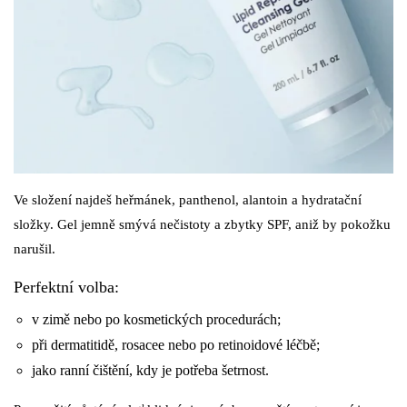
Ve složení najdeš heřmánek, panthenol, alantoin a hydratační
složky. Gel jemně smývá nečistoty a zbytky SPF, aniž by pokožku
narušil.
Perfektní volba:
v zimě nebo po kosmetických procedurách;
při dermatitidě, rosacee nebo po retinoidové léčbě;
jako ranní čištění, kdy je potřeba šetrnost.