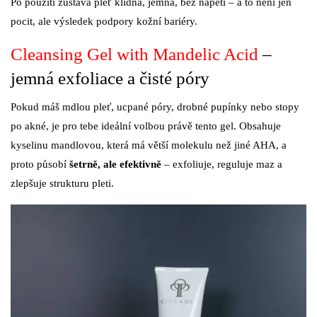
Po použití zůstává pleť klidná, jemná, bez napětí – a to není jen
pocit, ale výsledek podpory kožní bariéry.
Cleansing Gel with Mandelic Acid
–
jemná exfoliace a čisté póry
Pokud máš mdlou pleť, ucpané póry, drobné pupínky nebo stopy
po akné, je pro tebe ideální volbou právě tento gel. Obsahuje
kyselinu mandlovou, která má větší molekulu než jiné AHA, a
proto působí
šetrně, ale efektivně
– exfoliuje, reguluje maz a
zlepšuje strukturu pleti.