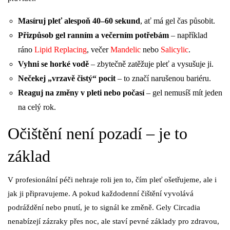
Masíruj pleť alespoň 40–60 sekund
, ať má gel čas působit.
Přizpůsob gel ranním a večerním potřebám
– například
ráno
Lipid Replacing
, večer
Mandelic
nebo
Salicylic
.
Vyhni se horké vodě
– zbytečně zatěžuje pleť a vysušuje ji.
Nečekej „vrzavě čistý“ pocit
– to značí narušenou bariéru.
Reaguj na změny v pleti nebo počasí
– gel nemusíš mít jeden
na celý rok.
Očištění není pozadí – je to
základ
V profesionální péči nehraje roli jen to, čím pleť ošetřujeme, ale i
jak ji připravujeme. A pokud každodenní čištění vyvolává
podráždění nebo pnutí, je to signál ke změně. Gely Circadia
nenabízejí zázraky přes noc, ale staví pevné základy pro zdravou,