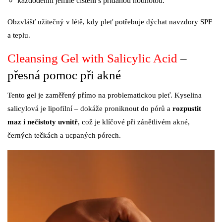
každodenní jemné čištění s přidanou hodnotou.
Obzvlášť užitečný v létě, kdy pleť potřebuje dýchat navzdory SPF
a teplu.
Cleansing Gel with Salicylic Acid
–
přesná pomoc při akné
Tento gel je zaměřený přímo na problematickou pleť. Kyselina
salicylová je lipofilní – dokáže proniknout do pórů a
rozpustit
maz i nečistoty uvnitř
, což je klíčové při zánětlivém akné,
černých tečkách a ucpaných pórech.