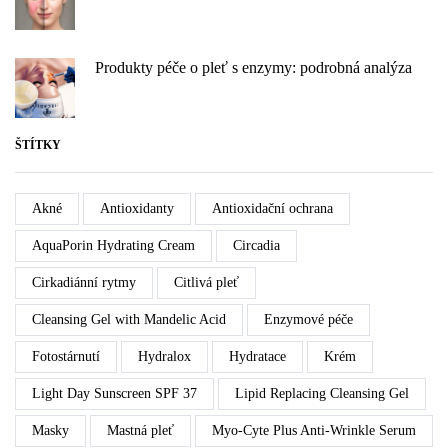
Produkty péče o pleť s enzymy: podrobná analýza
ŠTÍTKY
Akné
Antioxidanty
Antioxidační ochrana
AquaPorin Hydrating Cream
Circadia
Cirkadiánní rytmy
Citlivá pleť
Cleansing Gel with Mandelic Acid
Enzymové péče
Fotostárnutí
Hydralox
Hydratace
Krém
Light Day Sunscreen SPF 37
Lipid Replacing Cleansing Gel
Masky
Mastná pleť
Myo-Cyte Plus Anti-Wrinkle Serum