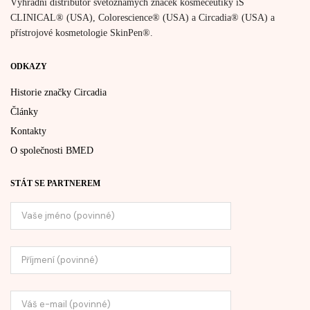
Výhradní distributor světoznámých značek kosmeceutiky iS
CLINICAL® (USA), Colorescience® (USA) a Circadia® (USA) a
přístrojové kosmetologie SkinPen®.
ODKAZY
Historie značky Circadia
Články
Kontakty
O společnosti BMED
STÁT SE PARTNEREM