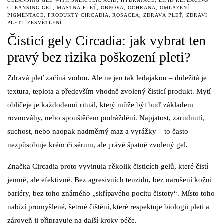
CLEANSING GEL WITH SALICYLIC ACID
,
HYDRATACE
,
LIPID REPLACING
CLEANSING GEL
,
MASTNÁ PLEŤ
,
OBNOVA
,
OCHRANA
,
OMLAZENÍ
,
PIGMENTACE
,
PRODUKTY CIRCADIA
,
ROSACEA
,
ZDRAVÁ PLEŤ
,
ZDRAVÍ
PLETI
,
ZESVĚTLENÍ
Čisticí gely Circadia: jak vybrat ten
pravý bez rizika poškození pleti?
Zdravá pleť začíná vodou. Ale ne jen tak ledajakou – důležitá je
textura, teplota a především vhodně zvolený čisticí produkt. Mytí
obličeje je každodenní rituál, který může být buď základem
rovnováhy, nebo spouštěčem podráždění. Napjatost, zarudnutí,
suchost, nebo naopak nadměrný maz a vyrážky – to často
nezpůsobuje krém či sérum, ale právě špatně zvolený gel.
Značka Circadia proto vyvinula několik čisticích gelů, které čistí
jemně, ale efektivně. Bez agresivních tenzidů, bez narušení kožní
bariéry, bez toho známého „skřípavého pocitu čistoty“. Místo toho
nabízí promyšlené, šetrné čištění, které respektuje biologii pleti a
zároveň ji připravuje na další kroky péče.