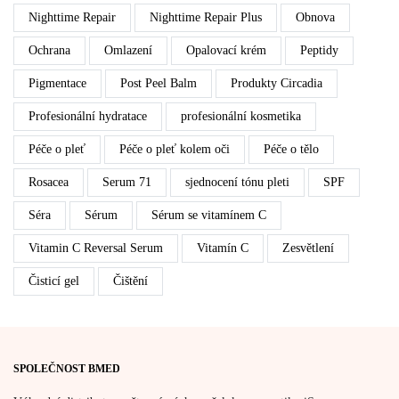
Nighttime Repair
Nighttime Repair Plus
Obnova
Ochrana
Omlazení
Opalovací krém
Peptidy
Pigmentace
Post Peel Balm
Produkty Circadia
Profesionální hydratace
profesionální kosmetika
Péče o pleť
Péče o pleť kolem oči
Péče o tělo
Rosacea
Serum 71
sjednocení tónu pleti
SPF
Séra
Sérum
Sérum se vitamínem C
Vitamin C Reversal Serum
Vitamín C
Zesvětlení
Čisticí gel
Čištění
SPOLEČNOST BMED