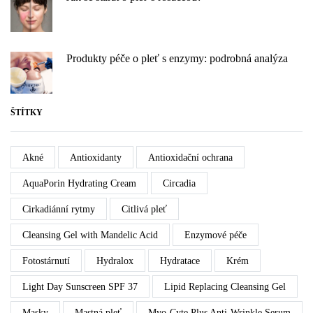
Produkty péče o pleť s enzymy: podrobná analýza
ŠTÍTKY
Akné
Antioxidanty
Antioxidační ochrana
AquaPorin Hydrating Cream
Circadia
Cirkadiánní rytmy
Citlivá pleť
Cleansing Gel with Mandelic Acid
Enzymové péče
Fotostárnutí
Hydralox
Hydratace
Krém
Light Day Sunscreen SPF 37
Lipid Replacing Cleansing Gel
Masky
Mastná pleť
Myo-Cyte Plus Anti-Wrinkle Serum