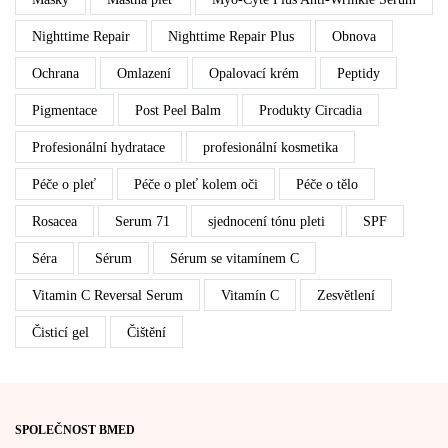
Nighttime Repair
Nighttime Repair Plus
Obnova
Ochrana
Omlazení
Opalovací krém
Peptidy
Pigmentace
Post Peel Balm
Produkty Circadia
Profesionální hydratace
profesionální kosmetika
Péče o pleť
Péče o pleť kolem oči
Péče o tělo
Rosacea
Serum 71
sjednocení tónu pleti
SPF
Séra
Sérum
Sérum se vitamínem C
Vitamin C Reversal Serum
Vitamín C
Zesvětlení
Čisticí gel
Čištění
SPOLEČNOST BMED