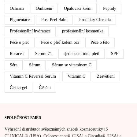
Ochrana
Omlazení
Opalovací krém
Peptidy
Pigmentace
Post Peel Balm
Produkty Circadia
Profesionální hydratace
profesionální kosmetika
Péče o pleť
Péče o pleť kolem oči
Péče o tělo
Rosacea
Serum 71
sjednocení tónu pleti
SPF
Séra
Sérum
Sérum se vitamínem C
Vitamin C Reversal Serum
Vitamín C
Zesvětlení
Čisticí gel
Čištění
SPOLEČNOST BMED
Výhradní distributor světoznámých značek kosmeceutiky iS
CLINICAL® (USA), Colorescience® (USA) a Circadia® (USA) a