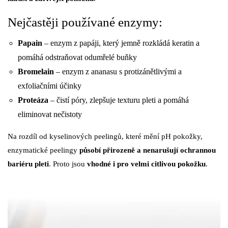
Nejčastěji používané enzymy:
Papain
– enzym z papáji, který jemně rozkládá keratin a
pomáhá odstraňovat odumřelé buňky
Bromelain
– enzym z ananasu s protizánětlivými a
exfoliačními účinky
Proteáza
– čistí póry, zlepšuje texturu pleti a pomáhá
eliminovat nečistoty
Na rozdíl od kyselinových peelingů, které mění pH pokožky,
enzymatické peelingy
působí přirozeně a nenarušují ochrannou
bariéru pleti
. Proto jsou
vhodné i pro velmi citlivou pokožku
.