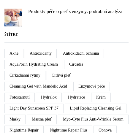
Produkty péče o pleť s enzymy: podrobná analýza
ŠTÍTKY
Akné
Antioxidanty
Antioxidační ochrana
AquaPorin Hydrating Cream
Circadia
Cirkadiánní rytmy
Citlivá pleť
Cleansing Gel with Mandelic Acid
Enzymové péče
Fotostárnutí
Hydralox
Hydratace
Krém
Light Day Sunscreen SPF 37
Lipid Replacing Cleansing Gel
Masky
Mastná pleť
Myo-Cyte Plus Anti-Wrinkle Serum
Nighttime Repair
Nighttime Repair Plus
Obnova