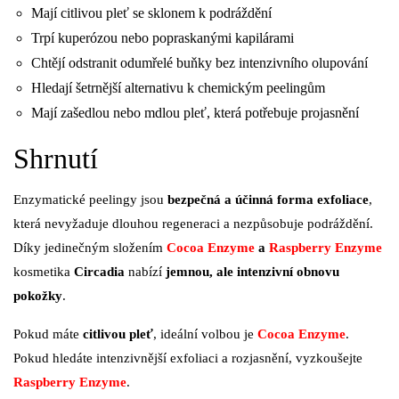
Mají citlivou pleť se sklonem k podráždění
Trpí kuperózou nebo popraskanými kapilárami
Chtějí odstranit odumřelé buňky bez intenzivního olupování
Hledají šetrnější alternativu k chemickým peelingům
Mají zašedlou nebo mdlou pleť, která potřebuje projasnění
Shrnutí
Enzymatické peelingy jsou
bezpečná a účinná forma exfoliace
,
která nevyžaduje dlouhou regeneraci a nezpůsobuje podráždění.
Díky jedinečným složením
Cocoa Enzyme
a
Raspberry Enzyme
kosmetika
Circadia
nabízí
jemnou, ale intenzivní obnovu
pokožky
.
Pokud máte
citlivou pleť
, ideální volbou je
Cocoa Enzyme
.
Pokud hledáte intenzivnější exfoliaci a rozjasnění, vyzkoušejte
Raspberry Enzyme
.