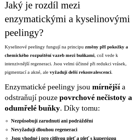
Jaký je rozdíl mezi
enzymatickými a kyselinovými
peelingy?
Kyselinové peelingy fungují na principu
změny pH pokožky a
chemického rozpuštění vazeb mezi buňkami
, což vede k
intenzivnější regeneraci. Jsou velmi účinné při redukci vrásek,
pigmentací a akné, ale
vyžadují delší rekonvalescenci
.
Enzymatické peelingy jsou
mírnější
a
odstraňují pouze
povrchové nečistoty a
odumřelé buňky
. Díky tomu:
Nezpůsobují zarudnutí ani podráždění
Nevyžadují dlouhou regeneraci
Jsou vhodné i pro citlivou pleť a pleť s kuperózou