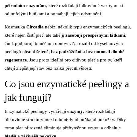
přírodním enzymům
, které rozkládají bílkovinné vazby mezi
odumřelými buňkami a pomáhají jejich odstranění.
Kosmetika
Circadia
nabízí několik typů enzymatických peelingů,
které nejen čistí pleť, ale také ji
zásobují prospěšnými látkami
,
čímž podporují buněčnou obnovu. Na rozdíl od kyselinových
peelingů působí
šetrně, bez podráždění a bez nutnosti dlouhé
regenerace
. Jsou proto ideální pro citlivou pleť a pro ty, kteří
chtějí zlepšit její stav bez rizika přecitlivělosti.
Co jsou enzymatické peelingy a
jak fungují?
Enzymatické peelingy využívají
enzymy
, které rozkládají
bílkovinné struktury mezi odumřelými buňkami pokožky. Díky
tomu pleť přirozeně eliminuje přebytečnou vrstvu a odhaluje
hladší a zářivější pokožku
.