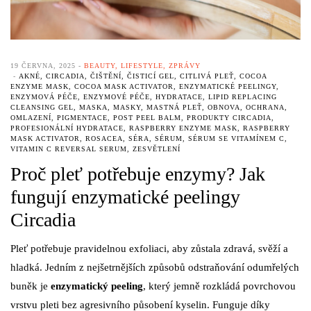
19 ČERVNA, 2025
BEAUTY
,
LIFESTYLE
,
ZPRÁVY
AKNÉ
,
CIRCADIA
,
ČIŠTĚNÍ
,
ČISTICÍ GEL
,
CITLIVÁ PLEŤ
,
COCOA
ENZYME MASK
,
COCOA MASK ACTIVATOR
,
ENZYMATICKÉ PEELINGY
,
ENZYMOVÁ PÉČE
,
ENZYMOVÉ PÉČE
,
HYDRATACE
,
LIPID REPLACING
CLEANSING GEL
,
MASKA
,
MASKY
,
MASTNÁ PLEŤ
,
OBNOVA
,
OCHRANA
,
OMLAZENÍ
,
PIGMENTACE
,
POST PEEL BALM
,
PRODUKTY CIRCADIA
,
PROFESIONÁLNÍ HYDRATACE
,
RASPBERRY ENZYME MASK
,
RASPBERRY
MASK ACTIVATOR
,
ROSACEA
,
SÉRA
,
SÉRUM
,
SÉRUM SE VITAMÍNEM C
,
VITAMIN C REVERSAL SERUM
,
ZESVĚTLENÍ
Proč pleť potřebuje enzymy? Jak
fungují enzymatické peelingy
Circadia
Pleť potřebuje pravidelnou exfoliaci, aby zůstala zdravá, svěží a
hladká. Jedním z nejšetrnějších způsobů odstraňování odumřelých
buněk je
enzymatický peeling
, který jemně rozkládá povrchovou
vrstvu pleti bez agresivního působení kyselin. Funguje díky